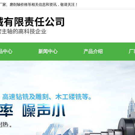
厂家、磨削轴价格等相关信息和资讯，敬请关注！
品中心
新闻中心
产品介绍
厂