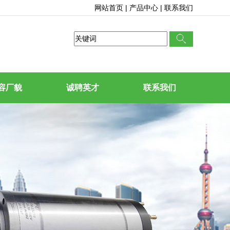
网站首页
|
产品中心
|
联系我们
容厂貌
诚聘英才
联系我们