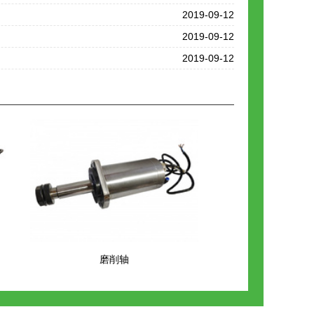
2019-09-12
2019-09-12
2019-09-12
磨削轴