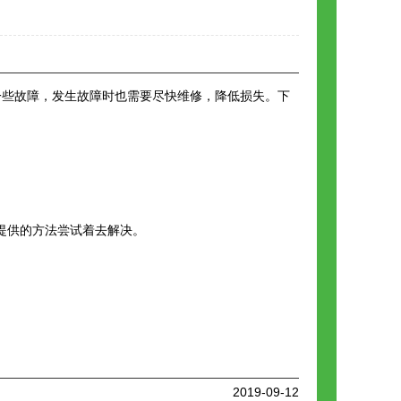
一些故障，发生故障时也需要尽快维修，降低损失。下
提供的方法尝试着去解决。
2019-09-12