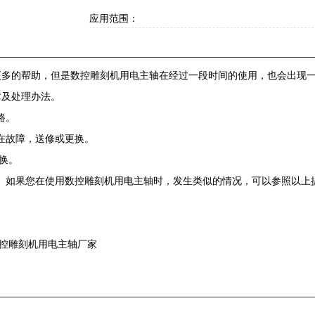
应用范围：
更多的帮助，但是数控雕刻机用电主轴在经过一段时间的使用，也会出现
障及处理办法。
路。
在故障，送修或更换。
换。
如果您在使用数控雕刻机用电主轴时，发生类似的情况，可以参照以上
控雕刻机用电主轴厂家