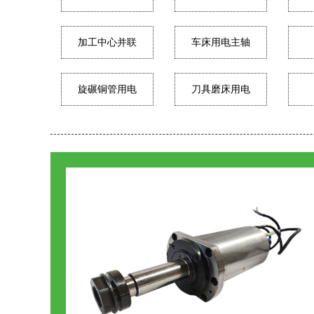
加工中心并联
车床用电主轴
旋碾铜管用电
刀具磨床用电