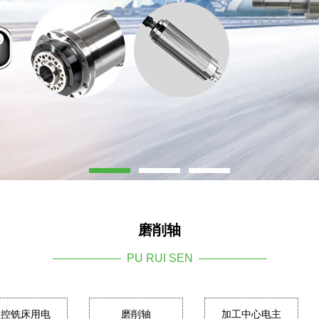
磨削轴
―――――― PU RUI SEN ――――――
数控铣床用电
磨削轴
加工中心电主